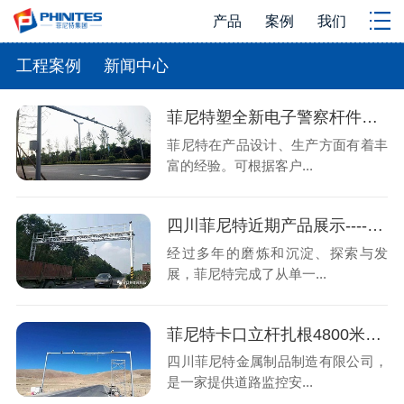
产品
案例
我们
工程案例
新闻中心
菲尼特塑全新电子警察杆件形态 助力安岳道路违法抓拍
菲尼特在产品设计、生产方面有着丰
富的经验。可根据客户...
四川菲尼特近期产品展示------成南高速龙门架
经过多年的磨炼和沉淀、探索与发
展，菲尼特完成了从单一...
菲尼特卡口立杆扎根4800米雪域高原
四川菲尼特金属制品制造有限公司，
是一家提供道路监控安...