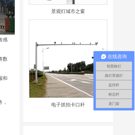
景观灯城市之窗
传感
在线咨询
将数
智慧路灯
路灯景观灯
报和
监控杆
标志杆
务，
电子抓拍卡口杆
龙门架