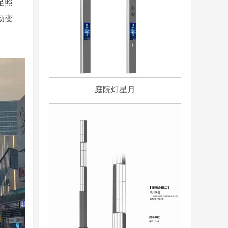
足照
动变
庭院灯星月