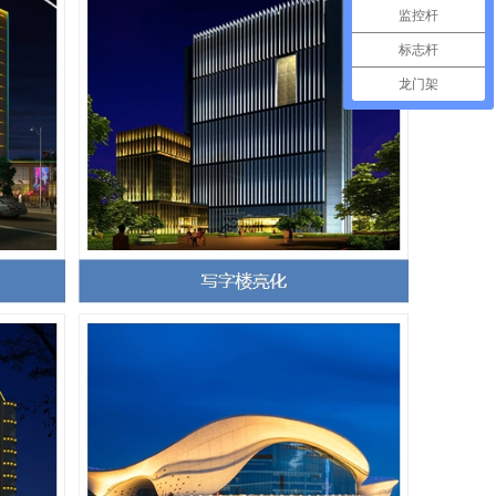
监控杆
标志杆
龙门架