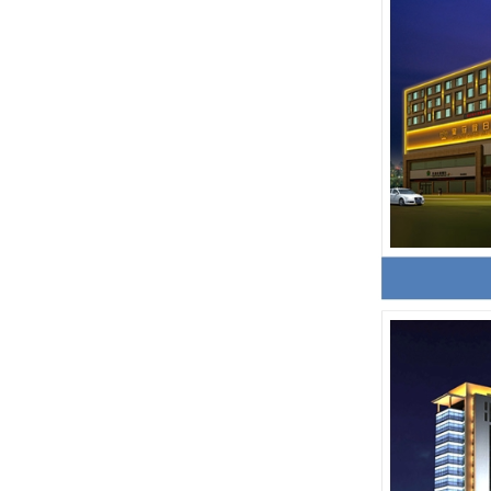
信号灯杆和综合杆有什么区别
【四川菲尼特集团】董事长戴勇军，积极履职、建言献策，传递青白江区 "两会"好声音！
智慧路灯一般有哪些功能？